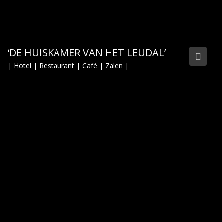
Skip
to
content
‘DE HUISKAMER VAN HET LEUDAL’
| Hotel | Restaurant | Café | Zalen |