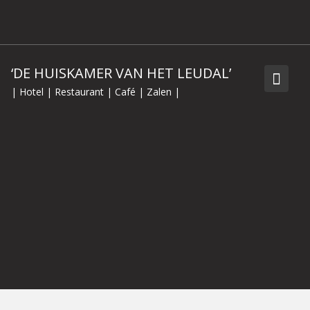
Skip
to
content
‘DE HUISKAMER VAN HET LEUDAL’
| Hotel | Restaurant | Café | Zalen |