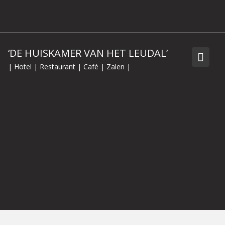
Skip
to
content
‘DE HUISKAMER VAN HET LEUDAL’
| Hotel | Restaurant | Café | Zalen |