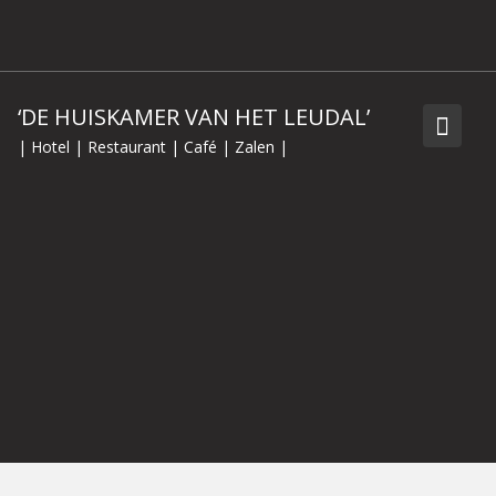
Skip
to
content
‘DE HUISKAMER VAN HET LEUDAL’
| Hotel | Restaurant | Café | Zalen |