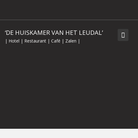
Skip
to
content
‘DE HUISKAMER VAN HET LEUDAL’
| Hotel | Restaurant | Café | Zalen |