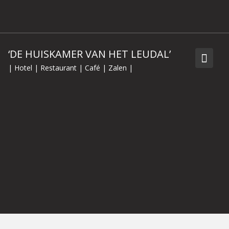
Skip
to
content
‘DE HUISKAMER VAN HET LEUDAL’
| Hotel | Restaurant | Café | Zalen |