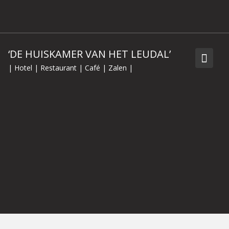
Skip
to
content
‘DE HUISKAMER VAN HET LEUDAL’
| Hotel | Restaurant | Café | Zalen |